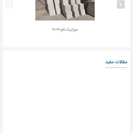
موزاییک نانو۴۰*۴۰
مقالات مفید