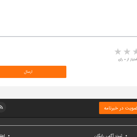
5 stars
4 stars
3 stars
2 sta
متیاز از ۰ رای
ویت در خبرنامه
ثبت آگهی رایگان
اطل