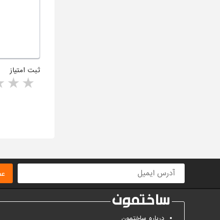
ثبت امتیاز
rs
1 star
ا
عض
درباره ساختمون