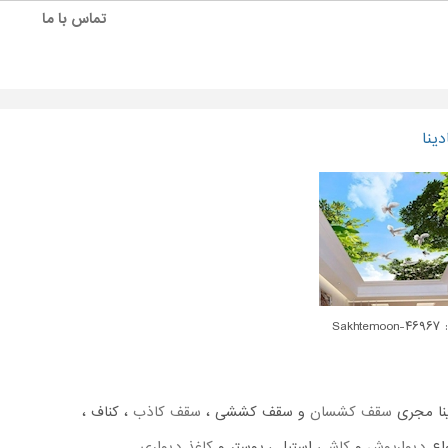
تماس با ما
ینا
Sakhte
ینا مجری
سقف کشسان
و سقف کششی ،
سقف کاذب
، کناف ،
واع
دیوارپوش
و
کاشی
استیل ، پوستر و
کاغذ دیواری