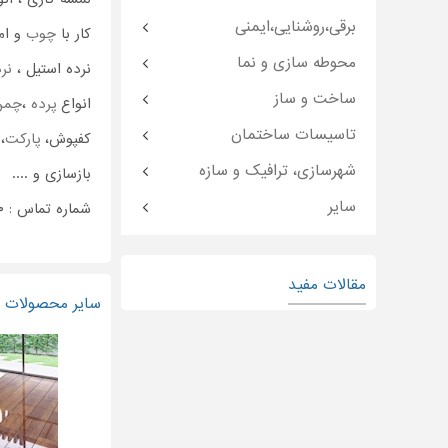
برقی،روشنایی،ایمنی
کار با
چوب
و ام
محوطه سازی و نما
نرده استیل ،
نر
ساخت و ساز
انواع
پرده
،
چمن
تاسیسات ساختمان
کفپوش،
پارکت
،
شهرسازی، ترافیک و سازه
بازسازی و ....
سایر
شماره تماس : ۰۹۳۷۲۵۷۵۴۵۰
مقالات مفید
سایر محصولات و