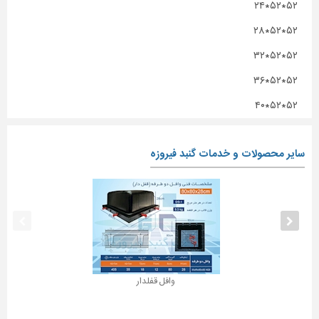
۵۲*۵۲*۲۴
۵۲*۵۲*۲۸
۵۲*۵۲*۳۲
۵۲*۵۲*۳۶
۵۲*۵۲*۴۰
سایر محصولات و خدمات گنبد فیروزه
وافل قفلدار