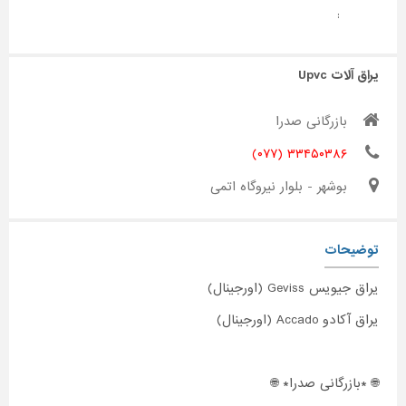
:
یراق آلات Upvc
بازرگانی صدرا
۳۳۴۵۰۳۸۶ (۰۷۷)
بوشهر - بلوار نیروگاه اتمی
توضیحات
یراق جیویس Geviss (اورجینال)
یراق آکادو Accado (اورجینال)
🌐 *بازرگانی صدرا* 🌐