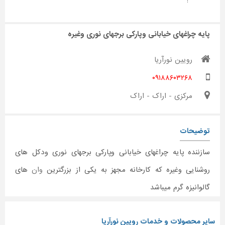
:
پایه چراغهای خیابانی وپارکی برجهای نوری وغیره
رویین نورآریا
۰۹۱۸۸۶۰۳۲۶۸
مرکزی - اراک - اراک
توضیحات
سازننده پایه چراغهای خیابانی وپارکی برجهای نوری ودکل های
روشنایی وغیره که کارخانه مجهز به یکی از بزرگترین
وان
های
گالوانیزه گرم میباشد
سایر محصولات و خدمات رویین نورآریا