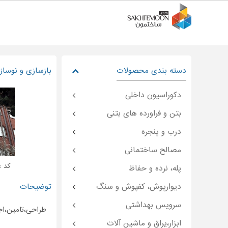
دسته بندی محصولات
بازسازی و نوساز
دکوراسیون داخلی
بتن و فراورده های بتنی
درب و پنجره
مصالح ساختمانی
کد : temoon-۳۵۹۴۲
پله، نرده و حفاظ
دیوارپوش، کفپوش و سنگ
توضیحات
سرویس بهداشتی
طراحی،تامین،اج
ابزار،یراق و ماشین آلات