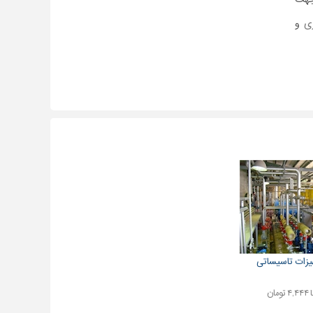
ی
و
زات تاسیساتی