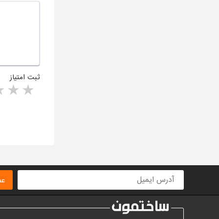
ثبت امتیاز
rs
1 star
ا
عض