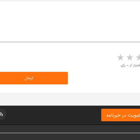
5 stars
4 stars
3 stars
2 sta
متیاز از ۰ رای
ویت در خبرنامه