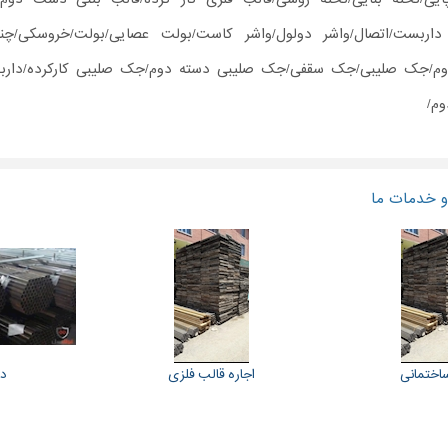
اربست/اتصال/واشر دولول/واشر کاست/بولت عصایی/بولت/خروسکی/چن
وم/جک صلیبی/جک سقفی/جک صلیبی دسته دوم/جک صلیبی کارکرده/دار
م/
 خدمات ما
ختمانی
اجاره قالب فلزی
د