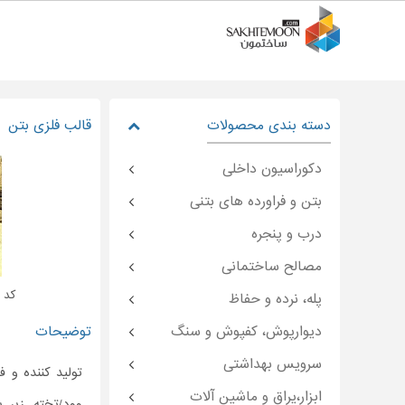
دسته بندی محصولات
قالب فلزی بتن
دکوراسیون داخلی
بتن و فراورده های بتنی
درب و پنجره
مصالح ساختمانی
کد : oon-۲۸۱۷۷
پله، نرده و حفاظ
دیوارپوش، کفپوش و سنگ
توضیحات
سرویس بهداشتی
تولید کننده و 
ابزار،یراق و ماشین آلات
وود/تخته زیر 