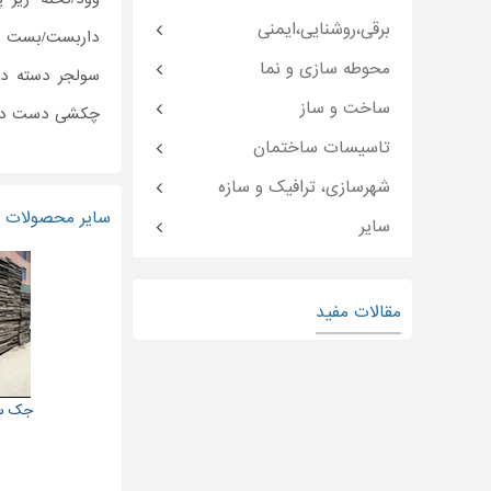
برقی،روشنایی،ایمنی
داربست/بست د
محوطه سازی و نما
سولجر دسته د
ساخت و ساز
چکشی دست دو
تاسیسات ساختمان
شهرسازی، ترافیک و سازه
سایر محصولات و
سایر
مقالات مفید
جک سا