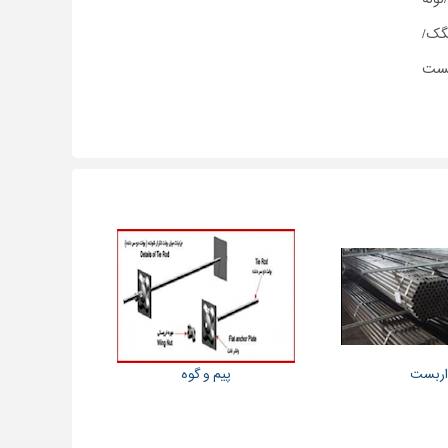
گک/
بست
اربست
پیم و گوه