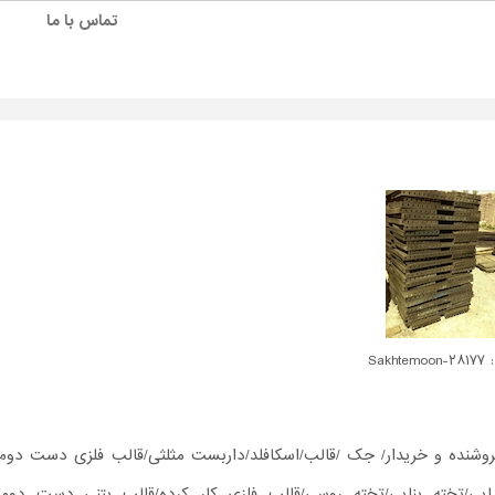
تماس با ما
Sakhtem
فروشنده و خریدار/ جک /قالب/اسکافلد/داربست مثلثی/قالب فلزی دست دوم/
پایی/تخته بنایی/تخته روسی/قالب فلزی کار کرده/قالب بتنی دست دوم/ل