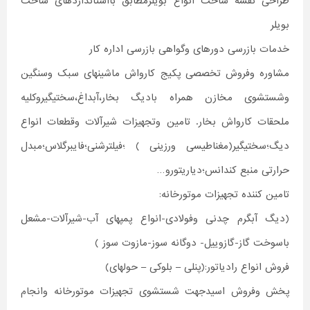
طراحی نقشه ساخت انواع بویلرمطابق بااستانداردهای ساخت
بویلر
خدمات بازرسی دورهای وگواهی بازرسی اداره کار
مشاوره وفروش تخصصی پکیج کارواش ماشینهای سبک وسنگین
وشستشوی مخازن همراه بادیگ بخار،آبداغ،سختیگیروکلیه
ملحقات کارواش بخار. تامین وتجهیزات شیرآلات وقطعات انواع
دیگ؛سختیگیر(مغناطیسی ورزینی ) ؛فیلترشنی؛فایبرگلاس؛مبدل
حرارتی منبع کندانس؛دیاریتورو…
تامین کننده تجهیزات موتورخانه:
(دیگ آبگرم چدنی وفولادی-انواع پمپهای آب-شیرآلات-مشعل
باسوخت گاز-گازوییل- دوگانه سوز-مازوت سوز )
فروش انواع رادیاتور:(پنلی – بلوکی – حولهای)
پخش وفروش اسیدجهت شستشوی تجهیزات موتورخانه وانجام