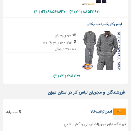
دیوارپوش،
کفپوش
۸۸۵۴۸۶۳۰ (۰۲۱)
۸۸۵۲۳۶۰۱ (۰۲۱)
و
سنگ
لباس کار یکسره تمام کتان
سرویس
مهدی پسیان
بهداشتی
تهران - چهارراه پارک وی
ابزار،یراق
۱,۳۰۰,۰۰۰ تومان
و
ماشین
آلات
۲۲۰۱۰۱۲۹ (۰۲۱)
برقی،روشنایی،ایمنی
محوطه
فروشندگان و مجریان لباس کار در استان تهران
سازی
و
نما
ايمن ترافيك كالا
حسن آباد
ساخت
و
فروشگاه لوازم تجهيزات ايمني و آتش نشاني
ساز