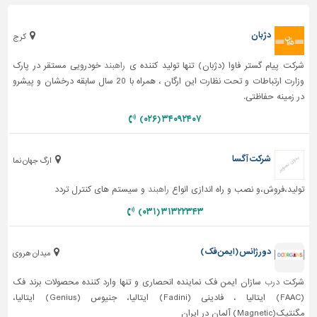
دژبان
کرج
شرکت پیام گستر فاوا (دژبان) تنها تولید کننده ی
راهبند
خودرویی مستقر در پارک
وزارت ارتباطات و تحت نظارت این ارگان ، همراه با 20 سال سابقه درخشان و پیشرو
در زمینه حفاظتی.
۳۴۰۹۲۴۰۷ (۰۲۶)
شرکت آگسا
ارگ جهان نما
تولید،فروش،و نصب و راه اندازی انواع
راهبند
و سیستم های کنترل تردد
۳۱۳۲۲۳۴۳ (۰۳۱)
دورژانس (ایمن فک)
میدان هروی
شرکت
درب
سازان ایمن فک نماینده انحصاری و تنها وارد کننده محصولات برند فک
(FAAC) ایتالیا ، فادینی (Fadini) ایتالیا، جنیوس (Genius) ایتالیا،
مگنتیک(Magnetic) آلمان در ایران