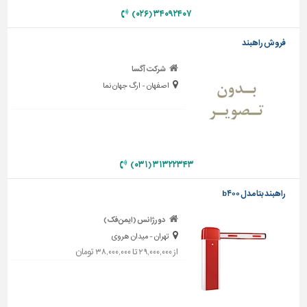
دیوارپوش،
۳۴۰۹۲۴۰۷ (۰۲۶)
کفپوش
و
فروش راهبند
سنگ
شرکت آگسا
سرویس
اصفهان - ارگ جهان نما
بهداشتی
ابزار،یراق
و
ماشین
آلات
۳۱۳۲۲۳۴۳ (۰۳۱)
برقی،روشنایی،ایمنی
راهبند بتا مدل b۴۰۰
محوطه
دورژانس (ایمن فک)
سازی
و
تهران - میدان هروی
نما
از ۲۹,۰۰۰,۰۰۰ تا ۳۸,۰۰۰,۰۰۰ تومان
ساخت
و
ساز