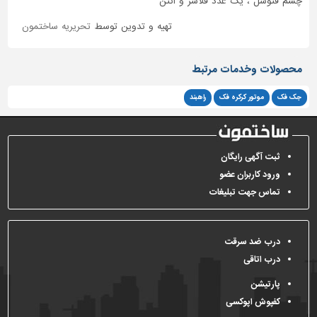
چشم فتوسل ، یک عدد فلاشر و آنتن
تهیه و تدوین توسط
تحریریه ساختمون
محصولات وخدمات مرتبط
جک فک
موتور کرکره فک
راهبند
ثبت آگهی رایگان
ورود کاربران عضو
تماس جهت تبلیغات
درب ضد سرقت
درب اتاقی
پارتیشن
کفپوش اپوکسی