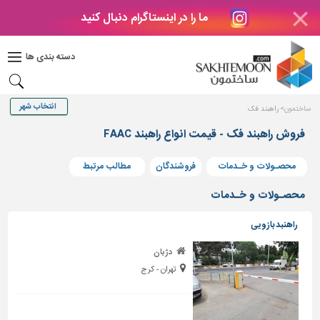
ما را در اینستاگرام دنبال کنید
دکوراسیون
داخلی
دسته بندی ها
بتن
و
فراورده
ساختمون
راهبند فک
های
بتنی
فروش راهبند فک - قیمت انواع راهبند FAAC
درب
محصـولات و خـدمات
فروشندگان
مطالب مرتبط
و
پنجره
محصـولات و خـدمات
مصالح
راهنبد بازویی
ساختمانی
پله،
دژبان
نرده
تهران - کرج
و
حفاظ