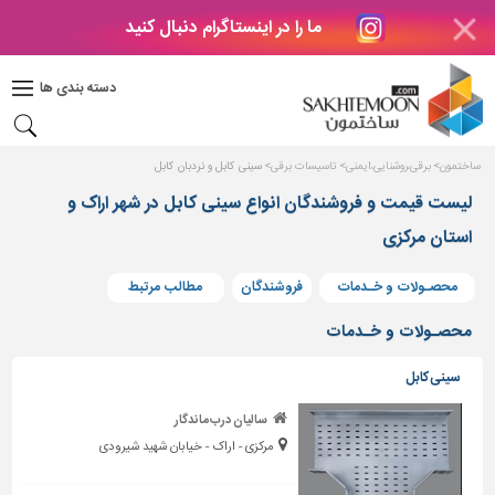
ما را در اینستاگرام دنبال کنید
دکوراسیون
داخلی
دسته بندی ها
بتن
و
فراورده
ساختمون
برقی،روشنایی،ایمنی
تاسیسات برقی
سینی کابل و نردبان کابل
های
بتنی
لیست قیمت و فروشندگان انواع سینی کابل در شهر اراک و
استان مرکزی
درب
و
پنجره
محصـولات و خـدمات
فروشندگان
مطالب مرتبط
مصالح
محصـولات و خـدمات
ساختمانی
سینی کابل
پله،
نرده
سالیان درب ماندگار
و
مرکزی - اراک - خیابان شهید شیرودی
حفاظ