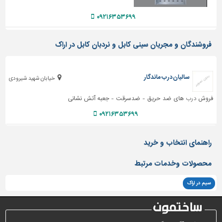
دیوارپوش،
کفپوش
۰۹۲۱۶۳۵۳۶۹۹
و
سنگ
فروشندگان و مجریان سینی کابل و نردبان کابل در اراک
سرویس
بهداشتی
سالیان درب ماندگار
خیابان شهید شیرودی
ابزار،یراق
و
فروش
درب
های ضد حریق - ضدسرقت - جعبه آتش نشانی
ماشین
آلات
۰۹۲۱۶۳۵۳۶۹۹
برقی،روشنایی،ایمنی
راهنمای انتخاب و خرید
محوطه
سازی
محصولات وخدمات مرتبط
و
نما
سیم در اراک
ساخت
و
ساز