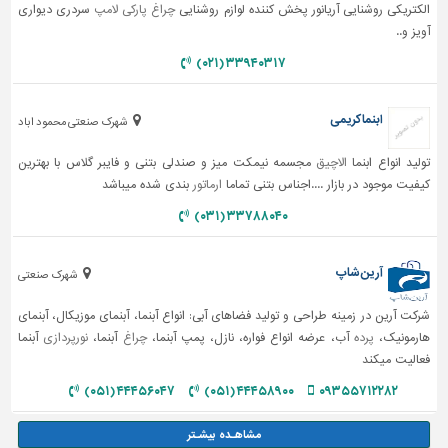
الکتریکی روشنایی آریانور پخش کننده لوازم روشنایی
چراغ پارکی
لامپ
سردری دیواری
آویز و..
۳۳۹۴۰۳۱۷ (۰۲۱)
ابنما کریمی
شهرک صنعتی محمود اباد
تولید انواع ابنما
الاچیق
مجسمه نیمکت میز و صندلی بتنی و فایبر گلاس با بهترین
کیفیت موجود در بازار ....اجناس بتنی تماما
ارماتور
بندی شده میباشد
۳۳۷۸۸۰۴۰ (۰۳۱)
آرین شاپ
شهرک صنعتی
شركت آرین در زمینه طراحی و تولید فضاهای آبی: انواع آبنما، آبنمای موزیکال، آبنمای
هارمونیک،
پرده
آب، عرضه انواع فواره، نازل، پمپ آبنما،
چراغ
آبنما،
نورپردازی
آبنما
فعالیت میکند
۴۴۴۵۶۰۴۷ (۰۵۱)
۴۴۴۵۸۹۰۰ (۰۵۱)
۰۹۳۵۵۷۱۲۲۸۲