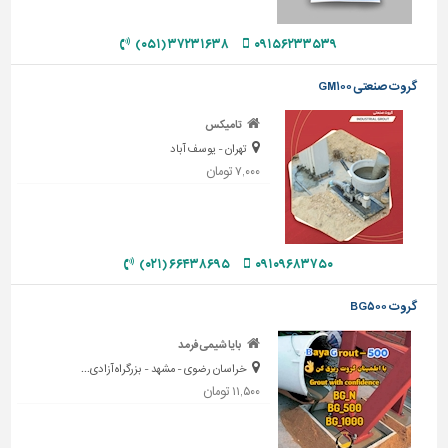
دیوارپوش،
کفپوش
۳۷۲۳۱۶۳۸ (۰۵۱)
۰۹۱۵۶۲۳۳۵۳۹
و
سنگ
گروت صنعتی GM۱۰۰
سرویس
تامیکس
بهداشتی
تهران - یوسف آباد
ابزار،یراق
۷,۰۰۰ تومان
و
ماشین
آلات
برقی،روشنایی،ایمنی
۰۹۱۰۹۶۸۳۷۵۰
۶۶۴۳۸۶۹۵ (۰۲۱)
محوطه
گروت BG۵۰۰
سازی
و
بایا شیمی فرمد
نما
خراسان رضوی - مشهد - بزرگراه آزادی...
۱۱,۵۰۰ تومان
ساخت
و
ساز