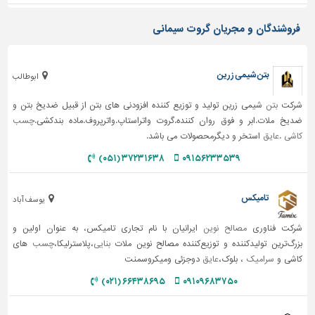
فروشندگان و مجریان گروت سیمانی
بتن شیمی زرین
ابوطالب
شرکت
بتن
شیمی زرین تولید و توزیع کننده افزودنی های بتن از قبیل ضدیخ بتن و
ضدیخ ملات.ابر و فوق روان کننده.گروت واتراستاپ.واترپروف.ماده بندکشی.
چسب
کاشی
.
عایق
استخر و دیگرمحصولات می باشد.
۳۷۲۳۱۶۳۸ (۰۵۱)
۰۹۱۵۶۲۳۳۵۳۹
تامیکس
یوسف آباد
شرکت فناوری
مصالح نوین
ایرانیان با نام تجاری تامیکس، به عنوان اولین و
بزرگ‌ترین تولیدکننده و توزیع‌کننده مصالح نوین ملات
بنایی
،پلاسترلیکا،
چسب
های
کاشی و
سرامیک
، بلوک،
عایق
دوجزئی ومیکروسمنت
۶۶۴۳۸۶۹۵ (۰۲۱)
۰۹۱۰۹۶۸۳۷۵۰