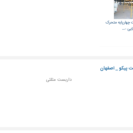
چهارپایه متحرک
ایی -...
ت پیکو _ اصفهان
داربست مثلثی