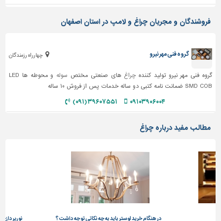
دیوارپوش،
کفپوش
فروشندگان و مجریان چراغ و لامپ در استان اصفهان
و
سنگ
سرویس
گروه فنی مهر نیرو
چهارراه رزمندگان
بهداشتی
گروه فنی مهر نیرو تولید کننده
چراغ
های صنعتی مختص
سوله
و محوطه ها LED
ابزار،یراق
SMD COB ضمانت نامه کتبی دو ساله خدمات پس از فروش ۱۰ ساله
و
۳۹۶۰۷۵۵۱ (۰۹۱)
۰۹۱۰۳۹۰۶۰۰۴
ماشین
آلات
مطالب مفید درباره چراغ
برقی،روشنایی،ایمنی
محوطه
سازی
و
نما
ساخت
و
ساز
نه
در هنگام خرید لوستر باید به چه نکاتی توجه داشت؟
نورپردازی 