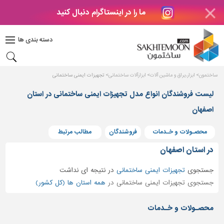
ما را در اینستاگرام دنبال کنید
دکوراسیون
داخلی
دسته بندی ها
بتن
و
فراورده
ساختمون
ابزار،یراق و ماشین آلات
ابزارآلات ساختمانی
تجهیزات ایمنی ساختمانی
های
بتنی
لیست فروشندگان انواع مدل تجهیزات ایمنی ساختمانی در استان
اصفهان
درب
و
پنجره
محصـولات و خـدمات
فروشندگان
مطالب مرتبط
مصالح
در استان اصفهان
ساختمانی
جستجوی
تجهیزات ایمنی ساختمانی
در
نتیجه ای نداشت
پله،
جستجوی تجهیزات ایمنی ساختمانی در
همه استان ها (کل کشور)
نرده
و
محصـولات و خـدمات
حفاظ