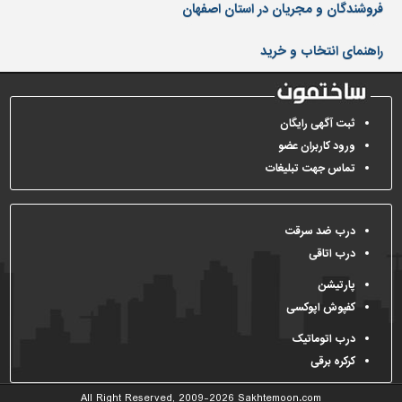
دیوارپوش،
فروشندگان و مجریان در استان اصفهان
کفپوش
و
راهنمای انتخاب و خرید
سنگ
سرویس
بهداشتی
ثبت آگهی رایگان
ورود کاربران عضو
ابزار،یراق
و
تماس جهت تبلیغات
ماشین
آلات
درب ضد سرقت
برقی،روشنایی،ایمنی
درب اتاقی
محوطه
پارتیشن
سازی
و
کفپوش اپوکسی
نما
درب اتوماتیک
ساخت
کرکره برقی
و
ساز
All Right Reserved, 2009-2026
Sakhtemoon.com