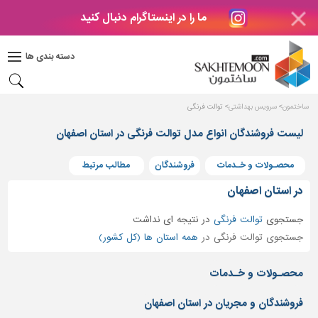
ما را در اینستاگرام دنبال کنید
دکوراسیون
داخلی
دسته بندی ها
بتن
و
فراورده
ساختمون
سرویس بهداشتی
توالت فرنگی
های
بتنی
لیست فروشندگان انواع مدل توالت فرنگی در استان اصفهان
درب
محصـولات و خـدمات
فروشندگان
مطالب مرتبط
و
پنجره
در استان اصفهان
مصالح
جستجوی
توالت فرنگی
در
نتیجه ای نداشت
ساختمانی
جستجوی توالت فرنگی در
همه استان ها (کل کشور)
پله،
نرده
محصـولات و خـدمات
و
حفاظ
فروشندگان و مجریان در استان اصفهان