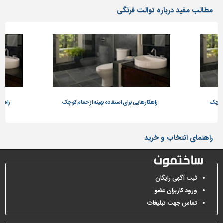
دیوارپوش،
مطالب مفید درباره توالت فرنگی
کفپوش
و
سنگ
سرویس
بهداشتی
ابزار،یراق
و
م کوچک
ماشین
راهکارهایی برای استفاده بهینه از حمام کوچک
راهکا
آلات
برقی،روشنایی،ایمنی
راهنمای انتخاب و خرید
محوطه
سازی
و
ثبت آگهی رایگان
نما
ورود کاربران عضو
ساخت
تماس جهت تبلیغات
و
ساز