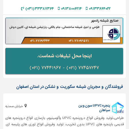
دیوارپوش،
کفپوش
۳۳۳۸۷۳۶۴ (۰۳۱)
۰۹۱۳۸۰۰۶۲۱۴
۰۹۱۳۳۶۶۴۰۲۲
و
سنگ
صنایع شیشه رادمهر
طراحی و اجراء شیشه ساختمانی، جام بالکنی، پارتیشن شیشه ای، کابین دوش
سرویس
بهداشتی
۰۲۱-۷۷۱۹۲۴۴۳
۰۲۱-۷۷۰۹۲۵۷۱
ابزار،یراق
و
اینجا محل تبلیغات شماست.
ماشین
آلات
۷۷۴۵۷۲۴۷ (۰۲۱) - ۷۷۴۴۱۹۶۷ (۰۲۱)
برقی،روشنایی،ایمنی
فروشندگان و مجریان شیشه سکوریت و نشکن در استان اصفهان
محوطه
سازی
و
نما
پنجره UPVC سون وین
خیابان صمدیه
سپاهان
ساخت
طراحی،تولید وفروش انواع دروپنجره UPVC وآلومینیوم. بازسازی انواع دروپنجره های
و
قدیمی باپنجره های UPVC بدون تخریب. تولید وفروش انواع توری های پلیسه ای.
ساز