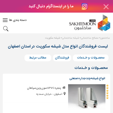
ما را در اینستاگرام دنبال کنید
دکوراسیون
داخلی
دسته بندی ها
بتن
و
فراورده
ساختمون
مصالح ساختمانی
شیشه ساختمانی
شیشه سکوریت
های
بتنی
لیست فروشندگان انواع مدل شیشه سکوریت در استان اصفهان
درب
محصـولات و خـدمات
فروشندگان
مطالب مرتبط
و
پنجره
محصـولات و خـدمات
مصالح
انواع شیشه چند جداره صنعتی
ساختمانی
پنجره UPVC سون وین سپاهان
پله،
اصفهان - خیابان صمدیه
نرده
و
حفاظ