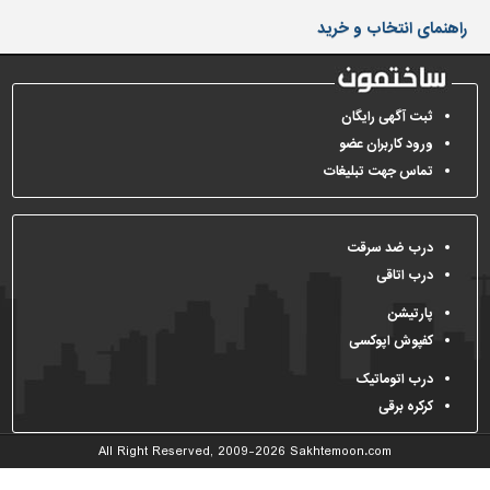
دیوارپوش،
راهنمای انتخاب و خرید
کفپوش
و
سنگ
سرویس
ثبت آگهی رایگان
بهداشتی
ورود کاربران عضو
تماس جهت تبلیغات
ابزار،یراق
و
ماشین
آلات
درب ضد سرقت
درب اتاقی
برقی،روشنایی،ایمنی
پارتیشن
محوطه
کفپوش اپوکسی
سازی
و
درب اتوماتیک
نما
کرکره برقی
ساخت
All Right Reserved, 2009-2026
Sakhtemoon.com
و
ساز