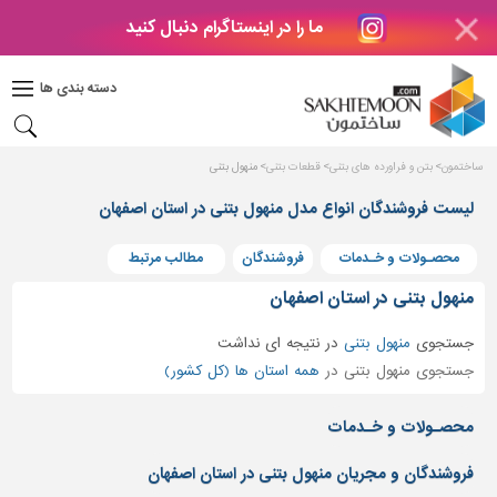
ما را در اینستاگرام دنبال کنید
دکوراسیون
داخلی
دسته بندی ها
بتن
و
فراورده
ساختمون
بتن و فراورده های بتنی
قطعات بتنی
منهول بتنی
های
بتنی
لیست فروشندگان انواع مدل منهول بتنی در استان اصفهان
درب
محصـولات و خـدمات
فروشندگان
مطالب مرتبط
و
پنجره
منهول بتنی در استان اصفهان
مصالح
جستجوی
منهول بتنی
در
نتیجه ای نداشت
ساختمانی
جستجوی منهول بتنی در
همه استان ها (کل کشور)
پله،
نرده
محصـولات و خـدمات
و
حفاظ
فروشندگان و مجریان منهول بتنی در استان اصفهان