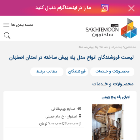
ما را در اینستاگرام دنبال کنید
دکوراسیون
داخلی
دسته بندی ها
بتن
و
فراورده
ساختمون
پله، نرده و حفاظ
پله پیش ساخته
های
بتنی
لیست فروشندگان انواع مدل پله پیش ساخته در استان اصفهان
درب
محصـولات و خـدمات
فروشندگان
مطالب مرتبط
و
پنجره
محصـولات و خـدمات
مصالح
اجرای پله پیچ چوبی
ساختمانی
صنایع چوب قلانی
پله،
اصفهان - خ امام خمینی
نرده
و
از ۲,۰۰۰,۰۰۰ تا ۷,۰۰۰,۰۰۰ تومان
حفاظ