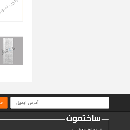
عض
درباره ساختمون