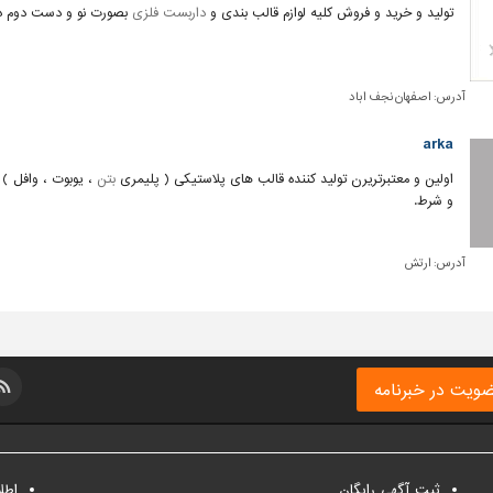
تولید و خرید و فروش کلیه لوازم قالب بندی و
داربست فلزی
بصورت نو و دست دوم در 
آدرس:
اصفهان نجف اباد
arka
اولین و معتبرتریرن تولید کننده قالب های پلاستیکی ( پلیمری
بتن
، یوبوت ، وافل ) 
و شرط.
آدرس:
ارتش
ویت در خبرنامه
ثبت آگهی رایگان
اطل