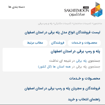
دسته بندی ها
دکوراسیون
داخلی
بتن
ساختمون
تاسیسات ساختمان
تأسیسات مکانیکی
پله و رمپ برقی
و
لیست فروشندگان انواع مدل پله برقی در استان اصفهان
فراورده
های
بتنی
محصـولات و خـدمات
فروشندگان
مطالب مرتبط
پله و رمپ برقی در استان اصفهان
درب
و
جستجوی
پنجره
پله برقی
در
نتیجه ای نداشت
جستجوی پله برقی در
همه استان ها (کل کشور)
مصالح
ساختمانی
محصـولات و خـدمات
پله،
نرده
فروشندگان و مجریان پله و رمپ برقی در استان اصفهان
و
حفاظ
راهنمای انتخاب و خرید