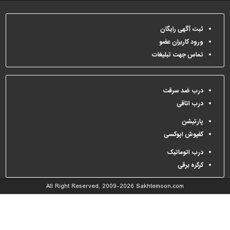
دیوارپوش،
کفپوش
و
ثبت آگهی رایگان
سنگ
ورود کاربران عضو
سرویس
تماس جهت تبلیغات
بهداشتی
ابزار،یراق
درب ضد سرقت
و
درب اتاقی
ماشین
آلات
پارتیشن
کفپوش اپوکسی
برقی،روشنایی،ایمنی
درب اتوماتیک
محوطه
سازی
کرکره برقی
و
All Right Reserved, 2009-2026
Sakhtemoon.com
نما
ساخت
و
ساز