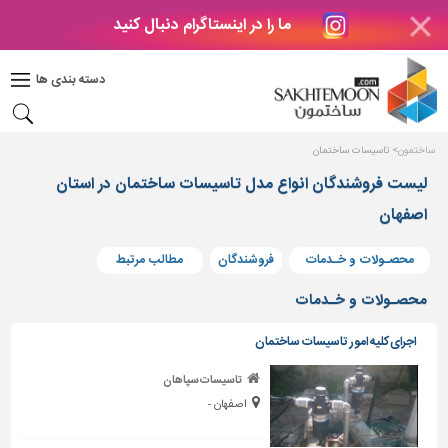
ما را در اینستاگرام دنبال کنید
دکوراسیون
داخلی
دسته بندی ها
بتن
و
فراورده
ساختمون
تاسیسات ساختمان
های
بتنی
لیست فروشندگان انواع مدل تاسیسات ساختمان در استان
اصفهان
درب
و
پنجره
محصـولات و خـدمات
فروشندگان
مطالب مرتبط
مصالح
محصـولات و خـدمات
ساختمانی
اجرای کلیه امور تاسیسات ساختمان
پله،
نرده
تاسیسات سپاهان
و
اصفهان -
حفاظ