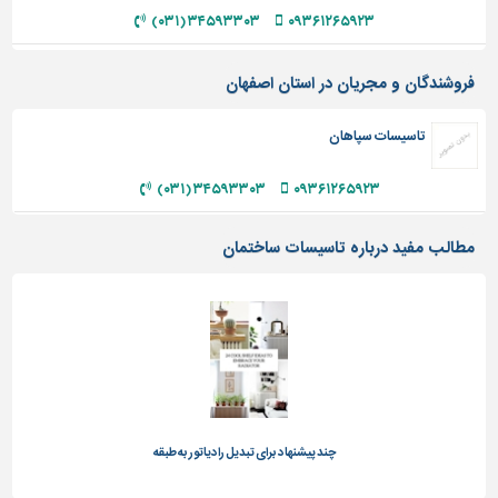
دیوارپوش،
۳۴۵۹۳۳۰۳ (۰۳۱)
۰۹۳۶۱۲۶۵۹۲۳
کفپوش
و
سنگ
فروشندگان و مجریان در استان اصفهان
سرویس
تاسیسات سپاهان
بهداشتی
ابزار،یراق
۳۴۵۹۳۳۰۳ (۰۳۱)
۰۹۳۶۱۲۶۵۹۲۳
و
ماشین
مطالب مفید درباره تاسیسات ساختمان
آلات
برقی،روشنایی،ایمنی
محوطه
سازی
و
نما
ساخت
چند پیشنهاد برای تبدیل رادیاتور به طبقه
و
ساز