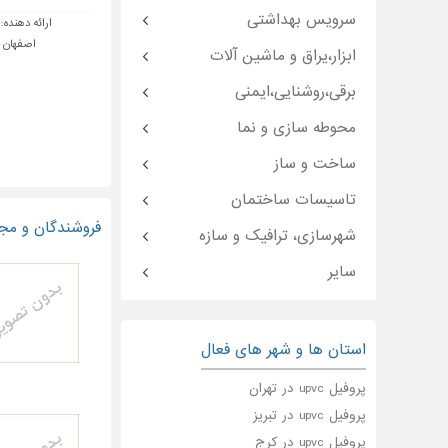
سرویس بهداشتی
ارائه دهنده:
اصفهان -
ابزار،یراق و ماشین آلات
برقی،روشنایی،ایمنی
محوطه سازی و نما
ساخت و ساز
تاسیسات ساختمان
فروشندگان و مجریان پروفیل UPVC یو
شهرسازی، ترافیک و سازه
سایر
استان ها و شهر های فعال
پروفیل upvc در تهران
پروفیل upvc در تبریز
پروفیل upvc در کرج