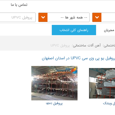
تماس با ما
-- همه شهر ها --
مجریان
راهنمای کلی انتخاب
ختمانی
آهن آلات ساختمانی
پروفیل UPVC
پی وی سی UPVC در استان اصفهان
ل وینتک
پروفیل upvc