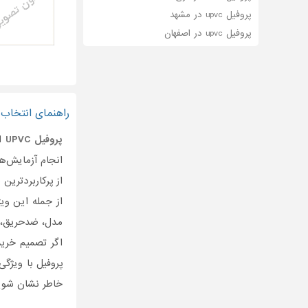
پروفیل upvc در مشهد
پروفیل upvc در اصفهان
راهنمای انتخاب بهترین
پروفیل UPVC
از
از پرکاربردترین
از جمله این ویژ
مدل، ضدحریق، م
اگر تصمیم خری
پروفیل با ویژگ
خاطر نشان شوید