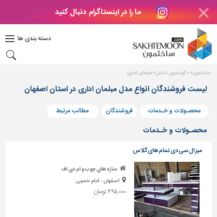
ما را در اینستاگرام دنبال کنید
دکوراسیون
داخلی
دسته بندی ها
بتن
و
فراورده
ساختمون
دکوراسیون داخلی
مبلمان اداری
های
بتنی
لیست فروشندگان انواع مدل مبلمان اداری در استان اصفهان
درب
محصـولات و خـدمات
فروشندگان
مطالب مرتبط
و
پنجره
محصـولات و خـدمات
مصالح
میز ال سی دی تمام های گلاس
ساختمانی
سازه های چوب و ام دی اف
پله،
اصفهان - امام خمینی
نرده
و
۴۹۵,۰۰۰ تومان
حفاظ