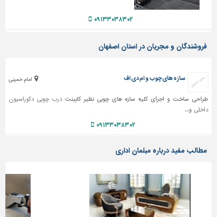
دیوارپوش،
کفپوش
۰۹۱۳۳۰۳۸۳۰۲
و
سنگ
فروشندگان و مجریان در استان اصفهان
سرویس
بهداشتی
سازه های چوب و ام دی اف
ابزار،یراق
امام خمینی
و
طراحی ساخت و اجرای کلیه سازه های چوبی نظیر کابینت
درب چوبی
دکوراسیون
ماشین
داخلی
و...
آلات
۰۹۱۳۳۰۳۸۳۰۲
برقی،روشنایی،ایمنی
محوطه
مطالب مفید درباره مبلمان اداری
سازی
و
نما
ساخت
و
ساز