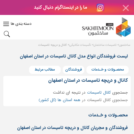
ما را در اینستاگرام دنبال کنید
دکوراسیون
داخلی
دسته بندی ها
بتن
و
فراورده
ساختمون
تاسیسات ساختمان
تأسیسات مکانیکی
کانال و دریچه تاسیسات
های
بتنی
لیست فروشندگان انواع مدل کانال تاسیسات در استان اصفهان
درب
محصـولات و خـدمات
فروشندگان
مطالب مرتبط
و
پنجره
کانال و دریچه تاسیسات در استان اصفهان
مصالح
جستجوی
کانال تاسیسات
در
نتیجه ای نداشت
ساختمانی
جستجوی کانال تاسیسات در
همه استان ها (کل کشور)
پله،
نرده
محصـولات و خـدمات
و
حفاظ
فروشندگان و مجریان کانال و دریچه تاسیسات در استان اصفهان