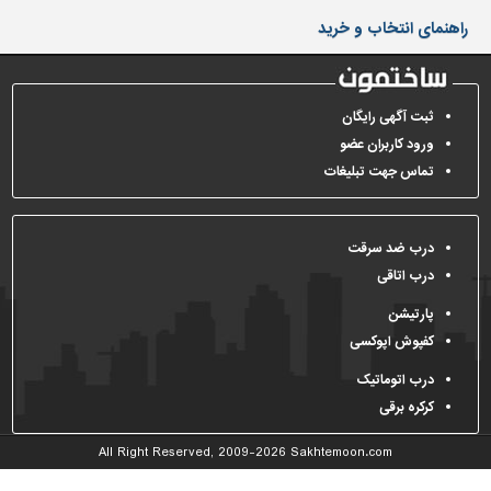
دیوارپوش،
راهنمای انتخاب و خرید
کفپوش
و
سنگ
سرویس
ثبت آگهی رایگان
بهداشتی
ورود کاربران عضو
تماس جهت تبلیغات
ابزار،یراق
و
ماشین
آلات
درب ضد سرقت
درب اتاقی
برقی،روشنایی،ایمنی
پارتیشن
محوطه
کفپوش اپوکسی
سازی
و
درب اتوماتیک
نما
کرکره برقی
ساخت
All Right Reserved, 2009-2026
Sakhtemoon.com
و
ساز