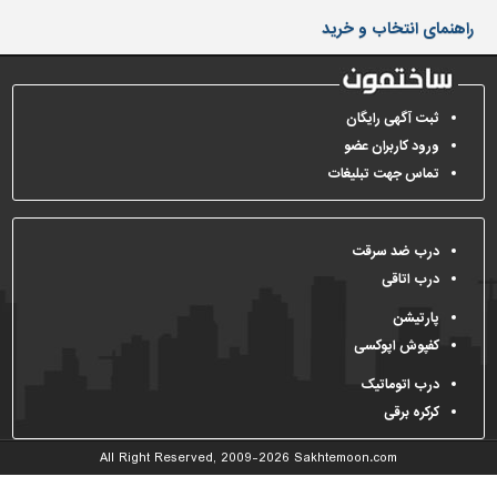
دیوارپوش،
راهنمای انتخاب و خرید
کفپوش
و
سنگ
سرویس
ثبت آگهی رایگان
بهداشتی
ورود کاربران عضو
تماس جهت تبلیغات
ابزار،یراق
و
ماشین
آلات
درب ضد سرقت
درب اتاقی
برقی،روشنایی،ایمنی
پارتیشن
محوطه
کفپوش اپوکسی
سازی
و
درب اتوماتیک
نما
کرکره برقی
ساخت
All Right Reserved, 2009-2026
Sakhtemoon.com
و
ساز