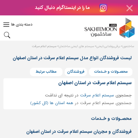
ما را در اینستاگرام دنبال کنید
دکوراسیون
داخلی
دسته بندی ها
بتن
و
فراورده
ساختمون
برقی،روشنایی،ایمنی
سیستم های ایمنی ساختمان
سیستم اعلام سرقت
های
بتنی
لیست فروشندگان انواع مدل سیستم اعلام سرقت در استان اصفهان
درب
محصـولات و خـدمات
فروشندگان
مطالب مرتبط
و
پنجره
سیستم اعلام سرقت در استان اصفهان
مصالح
جستجوی
سیستم اعلام سرقت
در
نتیجه ای نداشت
ساختمانی
جستجوی سیستم اعلام سرقت در
همه استان ها (کل کشور)
پله،
نرده
محصـولات و خـدمات
و
حفاظ
فروشندگان و مجریان سیستم اعلام سرقت در استان اصفهان