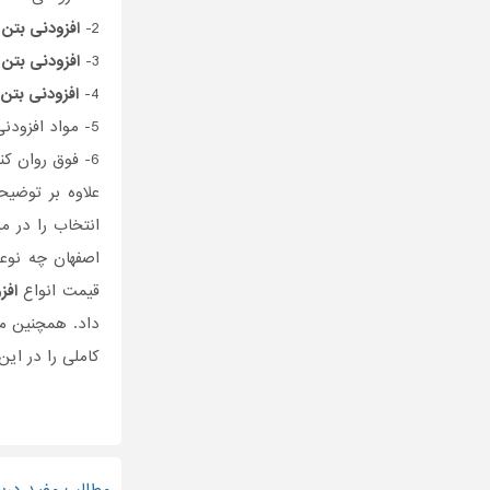
2-
افزودنی بتن
ح
3-
افزودنی بتن
ر
4-
افزودنی بتن
ز
5- مواد افزودنی کاهش انقباض
6- فوق روان کننده های بتن
علاوه بر توضی
انتخاب را در م
اصفهان چه نو
قیمت انواع
افز
داد. همچنین می
کاملی را در این