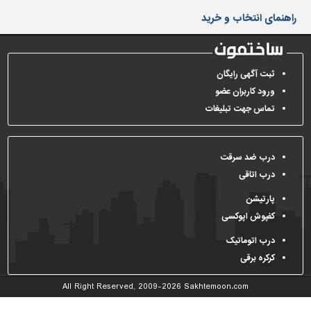
دیوارپوش،
راهنمای انتخاب و خرید
کفپوش
و
سنگ
سرویس
ثبت آگهی رایگان
بهداشتی
ورود کاربران عضو
تماس جهت تبلیغات
ابزار،یراق
و
ماشین
آلات
درب ضد سرقت
درب اتاقی
برقی،روشنایی،ایمنی
پارتیشن
محوطه
کفپوش اپوکسی
سازی
و
درب اتوماتیک
نما
کرکره برقی
ساخت
All Right Reserved, 2009-2026
Sakhtemoon.com
و
ساز