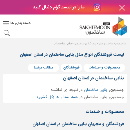
ما را در اینستاگرام دنبال کنید
دکوراسیون
داخلی
دسته بندی ها
بتن
و
فراورده
ساختمون
ساخت و ساز
پیمانکاری ساختمان
بنایی ساختمان
های
بتنی
لیست فروشندگان انواع مدل بنایی ساختمان در استان اصفهان
درب
محصـولات و خـدمات
فروشندگان
مطالب مرتبط
و
پنجره
بنایی ساختمان در استان اصفهان
مصالح
جستجوی
بنایی ساختمان
در
نتیجه ای نداشت
ساختمانی
جستجوی بنایی ساختمان در
همه استان ها (کل کشور)
پله،
نرده
محصـولات و خـدمات
و
حفاظ
فروشندگان و مجریان بنایی ساختمان در استان اصفهان