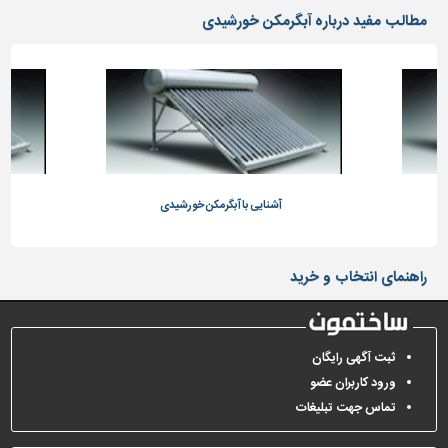
دیوارپوش،
مطالب مفید درباره آبگرمکن خورشیدی
کفپوش
و
سنگ
سرویس
بهداشتی
ابزار،یراق
و
ماشین
آشنایی با آبگرمکن خورشیدی
آلات
برقی،روشنایی،ایمنی
راهنمای انتخاب و خرید
محوطه
سازی
و
ثبت آگهی رایگان
نما
ورود کاربران عضو
ساخت
تماس جهت تبلیغات
و
ساز