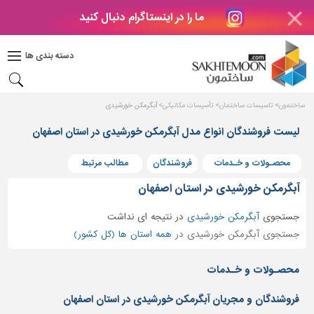
ما را در اینستاگرام دنبال کنید
دکوراسیون
داخلی
دسته بندی ها
بتن
و
فراورده
ساختمون
تاسیسات ساختمان
تأسیسات مکانیکی
آبگرمکن خورشیدی
های
بتنی
لیست فروشندگان انواع مدل آبگرمکن خورشیدی در استان اصفهان
درب
محصـولات و خـدمات
فروشندگان
مطالب مرتبط
و
پنجره
آبگرمکن خورشیدی در استان اصفهان
مصالح
جستجوی
آبگرمکن خورشیدی
در
نتیجه ای نداشت
ساختمانی
جستجوی آبگرمکن خورشیدی در
همه استان ها (کل کشور)
پله،
نرده
محصـولات و خـدمات
و
حفاظ
فروشندگان و مجریان آبگرمکن خورشیدی در استان اصفهان