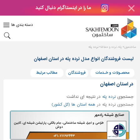
ما را در اینستاگرام دنبال کنید
دکوراسیون
داخلی
دسته بندی ها
بتن
و
فراورده
ساختمون
پله، نرده و حفاظ
نرده پله
های
بتنی
لیست فروشندگان انواع مدل نرده پله در استان اصفهان
درب
محصـولات و خـدمات
فروشندگان
مطالب مرتبط
و
پنجره
در استان اصفهان
مصالح
جستجوی
نرده پله
در
نتیجه ای نداشت
ساختمانی
جستجوی نرده پله در
همه استان ها (کل کشور)
پله،
صنایع شیشه رادمهر
نرده
طراحی و اجراء شیشه ساختمانی، جام بالکنی، پارتیشن شیشه ای، کابین
و
دوش
حفاظ
۰۲۱-۷۷۱۹۲۴۴۳