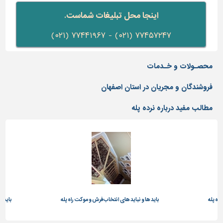
دیوارپوش،
۰۲۱-۷۷۰۹۲۵۷۱
کفپوش
اینجا محل تبلیغات شماست.
و
۷۷۴۵۷۲۴۷ (۰۲۱) - ۷۷۴۴۱۹۶۷ (۰۲۱)
سنگ
سرویس
بهداشتی
محصـولات و خـدمات
ابزار،یراق
فروشندگان و مجریان در استان اصفهان
و
ماشین
مطالب مفید درباره نرده پله
آلات
برقی،روشنایی،ایمنی
محوطه
سازی
و
نما
ساخت
اه پله
باید ها و نباید های انتخاب فرش و موکت راه پله
باید ه
و
ساز