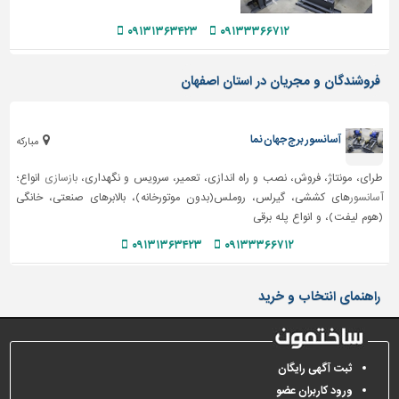
دیوارپوش،
کفپوش
۰۹۱۳۱۳۶۳۴۲۳
۰۹۱۳۳۳۶۶۷۱۲
و
سنگ
فروشندگان و مجریان در استان اصفهان
سرویس
بهداشتی
آسانسور برج جهان نما
مبارکه
ابزار،یراق
و
طرای، مونتاژ، فروش، نصب و راه اندازی، تعمیر، سرویس و نگهداری،
بازسازی
انواع؛
ماشین
آسانسور
های کششی، گیرلس، روملس(بدون موتورخانه)، بالابرهای صنعتی، خانگی
آلات
(هوم لیفت)، و انواع پله برقی
برقی،روشنایی،ایمنی
۰۹۱۳۱۳۶۳۴۲۳
۰۹۱۳۳۳۶۶۷۱۲
محوطه
سازی
راهنمای انتخاب و خرید
و
نما
ساخت
ثبت آگهی رایگان
و
ورود کاربران عضو
ساز