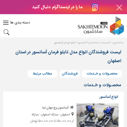
ما را در اینستاگرام دنبال کنید
دکوراسیون
داخلی
دسته بندی ها
بتن
و
فراورده
ساختمون
تاسیسات ساختمان
آسانسور
تابلو فرمان آسانسور
های
بتنی
لیست فروشندگان انواع مدل تابلو فرمان آسانسور در استان
اصفهان
درب
و
پنجره
محصـولات و خـدمات
فروشندگان
مطالب مرتبط
مصالح
محصـولات و خـدمات
ساختمانی
انواع آسانسور
پله،
نرده
آسانسور برج جهان نما
و
اصفهان - مبارکه اصفهان - مبارکه
حفاظ
از ۱۵۰,۰۰۰,۰۰۰ تا ۵۰۰,۰۰۰,۰۰۰ تومان