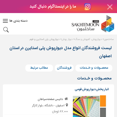
ما را در اینستاگرام دنبال کنید
دکوراسیون
داخلی
دسته بندی ها
بتن
و
فراورده
ساختمون
دیوارپوش، کفپوش و سنگ
دیوار پوش
دیوارپوش پلی استایرن و فوم
های
بتنی
لیست فروشندگان انواع مدل دیوارپوش پلی استایرن در استان
اصفهان
درب
و
پنجره
محصـولات و خـدمات
فروشندگان
مطالب مرتبط
مصالح
محصـولات و خـدمات
ساختمانی
انبار پخش دیوارپوش فومی
پله،
نرده
داتیس صفحه سپاهان
و
اصفهان - دانشگاه ، بلوار کارگر
حفاظ
۸۷,۰۰۰ تومان