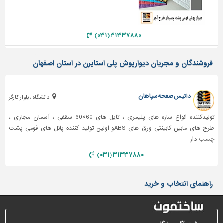
دیوارپوش،
کفپوش
و
سنگ
۳۱۳۳۷۸۸۰ (۰۳۱)
سرویس
فروشندگان و مجریان دیوارپوش پلی استایرن در استان اصفهان
بهداشتی
ابزار،یراق
و
داتیس صفحه سپاهان
دانشگاه ، بلوار کارگر
ماشین
آلات
تولیدکننده انواع سازه های پلیمری ، تایل های 60×60 سقفی ، آسمان مجازی ،
طرح های مابین کابینتی ورق های ABSو اولین تولید کننده پانل های فومی پشت
برقی،روشنایی،ایمنی
چسب
دار
محوطه
۳۱۳۳۷۸۸۰ (۰۳۱)
سازی
و
نما
راهنمای انتخاب و خرید
ساخت
و
ساز