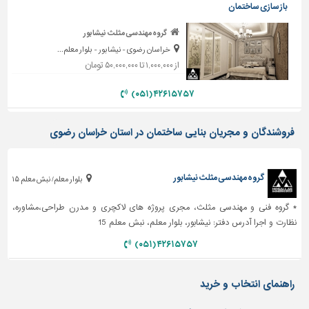
دیوارپوش،
بازسازی ساختمان
کفپوش
و
گروه مهندسی مثلث نیشابور
سنگ
خراسان رضوی - نیشابور - بلوار معلم...
از ۱,۰۰۰,۰۰۰ تا ۵۰,۰۰۰,۰۰۰ تومان
سرویس
بهداشتی
۴۲۶۱۵۷۵۷ (۰۵۱)
ابزار،یراق
و
فروشندگان و مجریان بنایی ساختمان در استان خراسان رضوی
ماشین
آلات
گروه مهندسی مثلث نیشابور
بلوار معلم/ نبش معلم ۱۵
برقی،روشنایی،ایمنی
محوطه
* گروه فنی و مهندسی مثلث، مجری پروژه های لاکچری و مدرن طراحی،مشاوره،
سازی
نظارت و اجرا آدرس دفتر: نیشابور، بلوار معلم، نبش معلم 15
و
۴۲۶۱۵۷۵۷ (۰۵۱)
نما
ساخت
راهنمای انتخاب و خرید
و
ساز