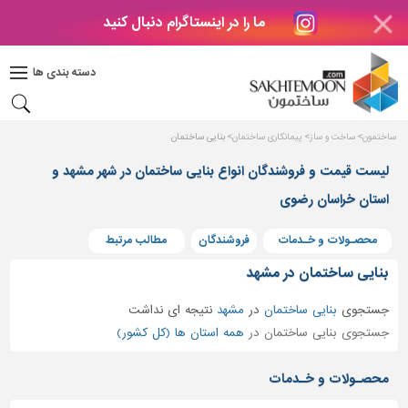
ما را در اینستاگرام دنبال کنید
دکوراسیون
داخلی
دسته بندی ها
بتن
و
فراورده
ساختمون
ساخت و ساز
پیمانکاری ساختمان
بنایی ساختمان
های
بتنی
لیست قیمت و فروشندگان انواع بنایی ساختمان در شهر مشهد و
درب
استان خراسان رضوی
و
پنجره
محصـولات و خـدمات
فروشندگان
مطالب مرتبط
مصالح
بنایی ساختمان در مشهد
ساختمانی
جستجوی
بنایی ساختمان
در
مشهد
نتیجه ای نداشت
پله،
جستجوی بنایی ساختمان در
همه استان ها (کل کشور)
نرده
و
محصـولات و خـدمات
حفاظ