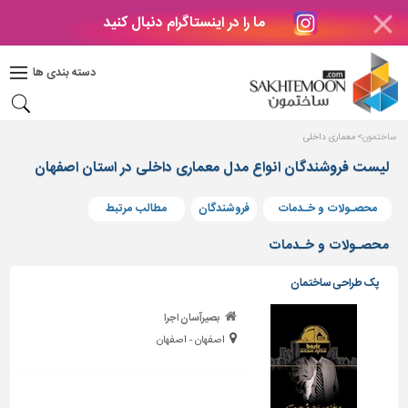
ما را در اینستاگرام دنبال کنید
دکوراسیون
داخلی
دسته بندی ها
بتن
و
فراورده
ساختمون
معماری داخلی
های
بتنی
لیست فروشندگان انواع مدل معماری داخلی در استان اصفهان
درب
محصـولات و خـدمات
فروشندگان
مطالب مرتبط
و
پنجره
محصـولات و خـدمات
مصالح
پک طراحی ساختمان
ساختمانی
بصیرآسان اجرا
پله،
اصفهان - اصفهان
نرده
و
حفاظ