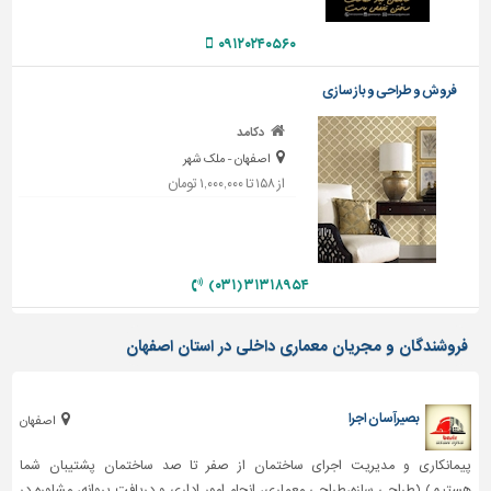
دیوارپوش،
کفپوش
۰۹۱۲۰۲۴۰۵۶۰
و
سنگ
فروش و طراحی و بازسازی
سرویس
دکامد
بهداشتی
اصفهان - ملک شهر
ابزار،یراق
از ۱۵۸ تا ۱,۰۰۰,۰۰۰ تومان
و
ماشین
آلات
۳۱۳۱۸۹۵۴ (۰۳۱)
برقی،روشنایی،ایمنی
محوطه
فروشندگان و مجریان معماری داخلی در استان اصفهان
سازی
و
نما
بصیرآسان اجرا
اصفهان
ساخت
و
پیمانکاری و مدیریت اجرای ساختمان از صفر تا صد ساختمان پشتیبان شما
ساز
هستیم) (طراحی سازه،طراحی معماری، انجام امور اداری و دریافت پروانه، مشاوره در