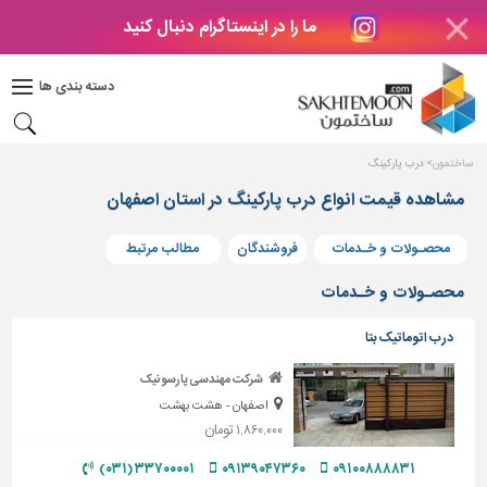
ما را در اینستاگرام دنبال کنید
دکوراسیون
داخلی
دسته بندی ها
بتن
و
فراورده
ساختمون
درب پارکینگ
های
بتنی
مشاهده قیمت انواع درب پارکینگ در استان اصفهان
درب
محصـولات و خـدمات
فروشندگان
مطالب مرتبط
و
پنجره
محصـولات و خـدمات
مصالح
درب اتوماتیک بتا
ساختمانی
شرکت مهندسی پارسونیک
پله،
اصفهان - هشت بهشت
نرده
و
۱,۸۶۰,۰۰۰ تومان
حفاظ
۳۳۷۰۰۰۰۱ (۰۳۱)
۰۹۱۳۹۰۴۷۳۶۰
۰۹۱۰۰۸۸۸۸۳۱