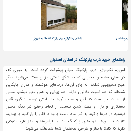
تاسیسات
ساختمان
شهرسازی،
ترافیک
و
و خاص
آشنایی با کرکره برقی از گذشته تا به امروز
راهنم
سازه
سایر
راهنمای خرید درب پارکینگ در استان اصفهان
امروزه تکنولوژی
درب پارکنیگ
خیلی پیشرفت کرده است. به طوری که،
درب‌های ساده و معمولی که به شکل دستی باز و بسته می‌شوند دیگر
هیچ محبوبیتی ندارند. به جای آن‌ها، درب‌های هوشمند و مدرن جایگزین
شده‌اند که هم امنیت بالاتری دارند، هم زیبایی و هم راحتی بیشتر. منظور
از امنیت این است که قفل و بست آ‌ن‌ها به راحتی توسط دیگران قابل
دستکاری و باز و بسته شدن نیست. از لحاظ راحتی نیز دیگر مجبور
نیستید در سرما و گرما به فلز سرد دست بزنید تا قفل را باز کنید یا ببندید.
علاوه‌ بر این‌ها، درب‌های پارکینگ مدرن طراحی‌ها و مدل‌های متنوعی
دارند که کاملا با نیاز و طراحی ساختمان شما هماهنگ می‌شوند.