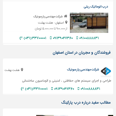
دیوارپوش،
درب اتوماتیک ریلی
کفپوش
و
شرکت مهندسی پارسونیک
سنگ
اصفهان - هشت بهشت
سرویس
از ۹۰۰,۰۰۰ تا ۵,۰۰۰,۰۰۰ تومان
بهداشتی
۳۳۷۰۰۰۰۱ (۰۳۱)
۰۹۱۳۹۰۴۷۳۶۰
۰۹۱۰۰۸۸۸۸۳۱
ابزار،یراق
و
فروشندگان و مجریان در استان اصفهان
ماشین
آلات
برقی،روشنایی،ایمنی
شرکت مهندسی پارسونیک
هشت بهشت
محوطه
طراحی و اجرای سیستم های حفاظتی ، امنیتی و اتوماسیون ساختمانی
سازی
۳۳۷۰۰۰۰۱ (۰۳۱)
۰۹۱۳۹۰۴۷۳۶۰
۰۹۱۰۰۸۸۸۸۳۱
و
نما
مطالب مفید درباره درب پارکینگ
ساخت
و
ساز