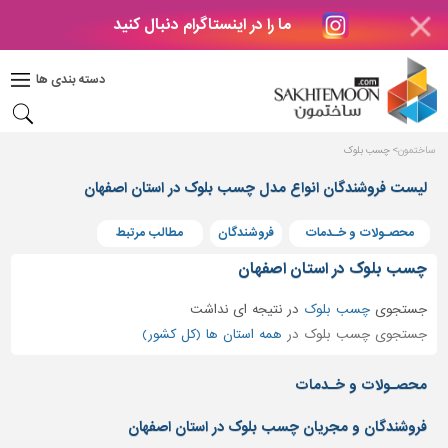
ما را در اینستاگرام دنبال کنید
دکوراسیون
داخلی
دسته بندی ها
بتن
و
فراورده
ساختمون
چسب بلوک
های
بتنی
لیست فروشندگان انواع مدل چسب بلوک در استان اصفهان
درب
محصـولات و خـدمات
فروشندگان
مطالب مرتبط
و
پنجره
چسب بلوک در استان اصفهان
مصالح
جستجوی
چسب بلوک
در
نتیجه ای نداشت
ساختمانی
جستجوی چسب بلوک در
همه استان ها (کل کشور)
پله،
نرده
محصـولات و خـدمات
و
حفاظ
فروشندگان و مجریان چسب بلوک در استان اصفهان