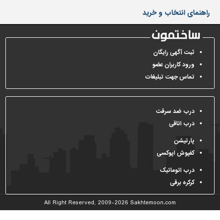
دیوارپوش،
راهنمای انتخاب و خرید
کفپوش
و
سنگ
سرویس
ثبت آگهی رایگان
بهداشتی
ورود کاربران عضو
تماس جهت تبلیغات
ابزار،یراق
و
ماشین
آلات
درب ضد سرقت
درب اتاقی
برقی،روشنایی،ایمنی
پارتیشن
محوطه
کفپوش اپوکسی
سازی
و
درب اتوماتیک
نما
کرکره برقی
ساخت
All Right Reserved, 2009-2026
Sakhtemoon.com
و
ساز