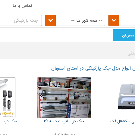
تماس با ما
-- همه شهر ها --
مجریان
نگی
 انواع مدل جک پارکینگی در استان اصفهان
ی سکشنال فک
جک درب اتوماتیک بنینکا
جک درب ات