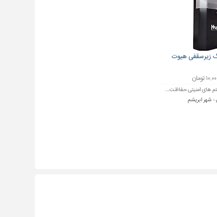
نگ زیرسقفی هیوت
۱۰ تومان
 های امنیتی حفاظت...
- شهر ابریشم