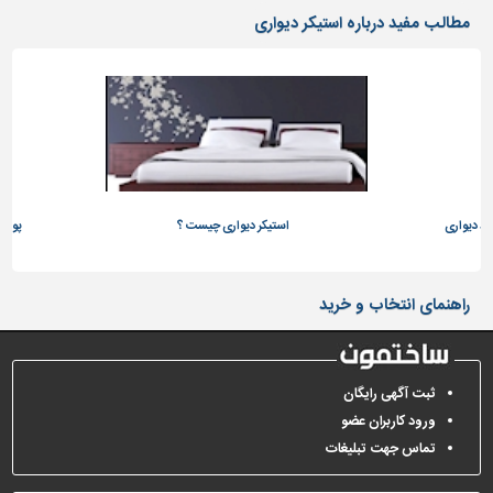
دیوارپوش،
مطالب مفید درباره استیکر دیواری
کفپوش
و
سنگ
سرویس
بهداشتی
ابزار،یراق
و
ذ دیواری
ماشین
استیکر دیواری چیست ؟
پوستر 
آلات
برقی،روشنایی،ایمنی
راهنمای انتخاب و خرید
محوطه
سازی
و
ثبت آگهی رایگان
نما
ورود کاربران عضو
ساخت
تماس جهت تبلیغات
و
ساز