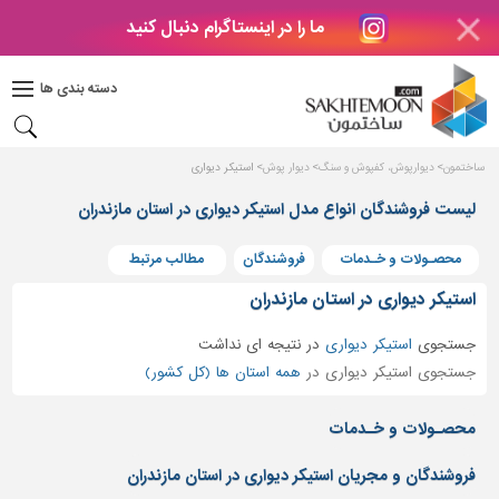
ما را در اینستاگرام دنبال کنید
دکوراسیون
داخلی
دسته بندی ها
بتن
و
فراورده
ساختمون
دیوارپوش، کفپوش و سنگ
دیوار پوش
استیکر دیواری
های
بتنی
لیست فروشندگان انواع مدل استیکر دیواری در استان مازندران
درب
محصـولات و خـدمات
فروشندگان
مطالب مرتبط
و
پنجره
استیکر دیواری در استان مازندران
مصالح
جستجوی
استیکر دیواری
در
نتیجه ای نداشت
ساختمانی
جستجوی استیکر دیواری در
همه استان ها (کل کشور)
پله،
نرده
محصـولات و خـدمات
و
حفاظ
فروشندگان و مجریان استیکر دیواری در استان مازندران