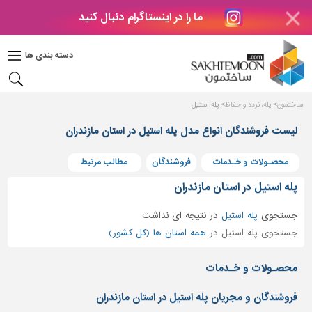
ما را در اینستاگرام دنبال کنید
دکوراسیون
داخلی
دسته بندی ها
بتن
و
فراورده
ساختمون
پله، نرده و حفاظ
پله استیل
های
بتنی
لیست فروشندگان انواع مدل پله استیل در استان مازندران
درب
محصـولات و خـدمات
فروشندگان
مطالب مرتبط
و
پنجره
پله استیل در استان مازندران
مصالح
جستجوی
پله استیل
در
نتیجه ای نداشت
ساختمانی
جستجوی پله استیل در
همه استان ها (کل کشور)
پله،
نرده
محصـولات و خـدمات
و
حفاظ
فروشندگان و مجریان پله استیل در استان مازندران