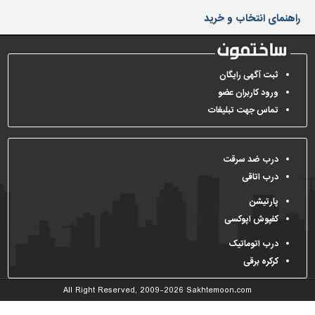
دیوارپوش،
راهنمای انتخاب و خرید
کفپوش
و
سنگ
سرویس
ثبت آگهی رایگان
بهداشتی
ورود کاربران عضو
تماس جهت تبلیغات
ابزار،یراق
و
ماشین
آلات
درب ضد سرقت
درب اتاقی
برقی،روشنایی،ایمنی
پارتیشن
محوطه
کفپوش اپوکسی
سازی
و
درب اتوماتیک
نما
کرکره برقی
ساخت
All Right Reserved, 2009-2026
Sakhtemoon.com
و
ساز