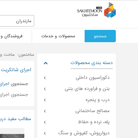
مازندران
جستجو
محصولات و خدمات
فروشندگان و 
ساختمون
ساخت و 
دسته بندی محصولات
اجرای شاتکریت د
دکوراسیون داخلی
جستجوی
اجرای
بتن و فراورده های بتنی
جستجوی اجرای
درب و پنجره
مصالح ساختمانی
مطالب مفید دربا
پله، نرده و حفاظ
دیوارپوش، کفپوش و سنگ