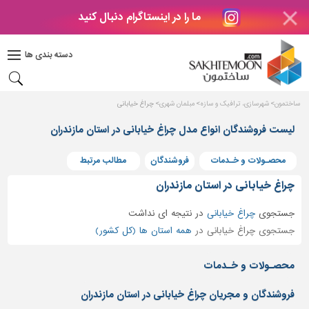
ما را در اینستاگرام دنبال کنید
دکوراسیون
داخلی
دسته بندی ها
بتن
و
فراورده
ساختمون
شهرسازی، ترافیک و سازه
مبلمان شهری
چراغ خیابانی
های
بتنی
لیست فروشندگان انواع مدل چراغ خیابانی در استان مازندران
درب
محصـولات و خـدمات
فروشندگان
مطالب مرتبط
و
پنجره
چراغ خیابانی در استان مازندران
مصالح
جستجوی
چراغ خیابانی
در
نتیجه ای نداشت
ساختمانی
جستجوی چراغ خیابانی در
همه استان ها (کل کشور)
پله،
نرده
محصـولات و خـدمات
و
حفاظ
فروشندگان و مجریان چراغ خیابانی در استان مازندران