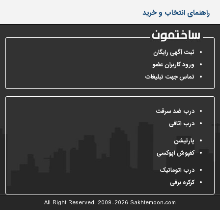
دیوارپوش،
راهنمای انتخاب و خرید
کفپوش
و
سنگ
سرویس
ثبت آگهی رایگان
بهداشتی
ورود کاربران عضو
تماس جهت تبلیغات
ابزار،یراق
و
ماشین
آلات
درب ضد سرقت
درب اتاقی
برقی،روشنایی،ایمنی
پارتیشن
محوطه
کفپوش اپوکسی
سازی
و
درب اتوماتیک
نما
کرکره برقی
ساخت
All Right Reserved, 2009-2026
Sakhtemoon.com
و
ساز