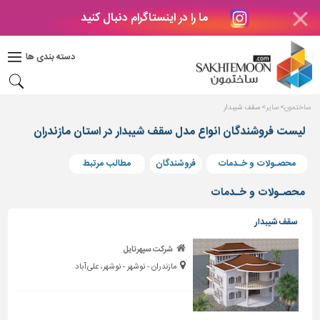
ما را در اینستاگرام دنبال کنید
دکوراسیون
داخلی
دسته بندی ها
بتن
و
فراورده
ساختمون
سایر
سقف شیبدار
های
بتنی
لیست فروشندگان انواع مدل سقف شیبدار در استان مازندران
درب
محصـولات و خـدمات
فروشندگان
مطالب مرتبط
و
پنجره
محصـولات و خـدمات
مصالح
سقف شیبدار
ساختمانی
شرکت سپهرتایل
پله،
مازندران - نوشهر - نوشهر، علی آباد
نرده
و
حفاظ