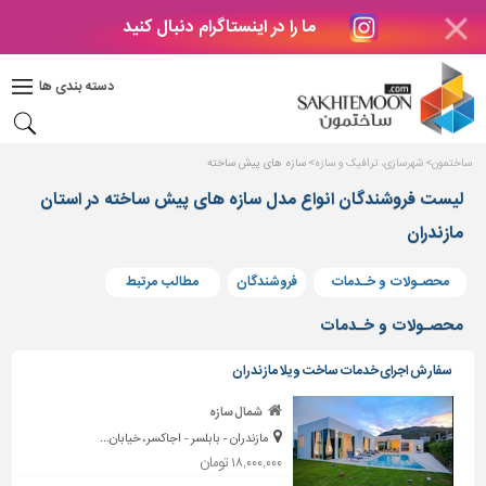
ما را در اینستاگرام دنبال کنید
دکوراسیون
داخلی
دسته بندی ها
بتن
و
فراورده
ساختمون
شهرسازی، ترافیک و سازه
سازه های پیش ساخته
های
بتنی
لیست فروشندگان انواع مدل سازه های پیش ساخته در استان
مازندران
درب
و
پنجره
محصـولات و خـدمات
فروشندگان
مطالب مرتبط
مصالح
محصـولات و خـدمات
ساختمانی
سفارش اجرای خدمات ساخت ویلا مازندران
پله،
نرده
شمال سازه
و
مازندران - بابلسر - اجاکسر، خیابان...
حفاظ
۱۸,۰۰۰,۰۰۰ تومان