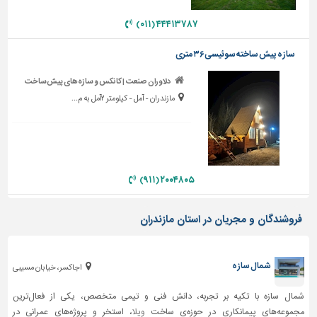
دیوارپوش،
کفپوش
۴۴۴۱۳۷۸۷ (۰۱۱)
و
سنگ
سازه پیش ساخته سوئیسی ۳۶ متری
سرویس
دلاوران صنعت | کانکس و سازه‌های پیش‌ساخت
بهداشتی
مازندران - آمل - کیلومتر ۲آمل به م...
ابزار،یراق
و
ماشین
آلات
۲۰۰۴۸۰۵ (۹۱۱)
برقی،روشنایی،ایمنی
محوطه
فروشندگان و مجریان در استان مازندران
سازی
و
نما
شمال سازه
اجاکسر، خیابان مسیبی
ساخت
شمال سازه با تکیه بر تجربه، دانش فنی و تیمی متخصص، یکی از فعال‌ترین
و
مجموعه‌های پیمانکاری در حوزه‌ی ساخت
ویلا
، استخر و پروژه‌های عمرانی در
ساز