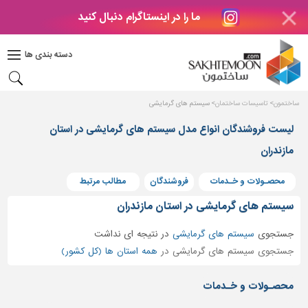
ما را در اینستاگرام دنبال کنید
دکوراسیون
داخلی
دسته بندی ها
بتن
و
فراورده
ساختمون
تاسیسات ساختمان
سیستم های گرمایشی
های
بتنی
لیست فروشندگان انواع مدل سیستم های گرمایشی در استان
مازندران
درب
و
پنجره
محصـولات و خـدمات
فروشندگان
مطالب مرتبط
مصالح
سیستم های گرمایشی در استان مازندران
ساختمانی
جستجوی
سیستم های گرمایشی
در
نتیجه ای نداشت
پله،
جستجوی سیستم های گرمایشی در
همه استان ها (کل کشور)
نرده
و
محصـولات و خـدمات
حفاظ