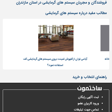
دیوارپوش،
فروشندگان و مجریان سیستم های گرمایشی در استان مازندران
کفپوش
و
مطالب مفید درباره سیستم های گرمایشی
سنگ
سرویس
بهداشتی
ابزار،یراق
و
ماشین
آلات
ورخانه
آیا می توان از کفپوش لمینت بروی سیستم های گرمایشی کف
چن
استفاده نمود؟
برقی،روشنایی،ایمنی
محوطه
راهنمای انتخاب و خرید
سازی
و
نما
ثبت آگهی رایگان
ساخت
ورود کاربران عضو
و
تماس جهت تبلیغات
ساز