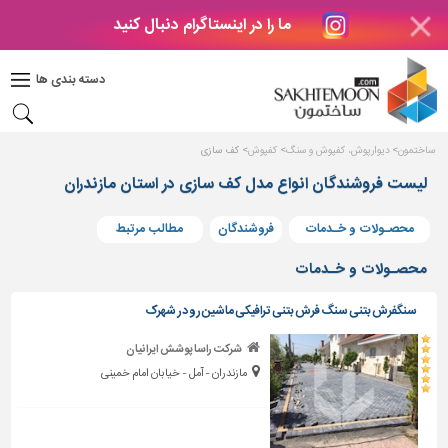
ما را در اینستاگرام دنبال کنید
دکوراسیون
داخلی
دسته بندی ها
بتن
و
فراورده
ساختمون
دیوارپوش، کفپوش و سنگ
کفپوش
کف سازی
های
بتنی
لیست فروشندگان انواع مدل کف سازی در استان مازندران
درب
محصـولات و خـدمات
فروشندگان
مطالب مرتبط
و
پنجره
محصـولات و خـدمات
مصالح
سنگفرش بتنی سنگ فرش بتنی ترافیکی ماشین رو در شهرک
ساختمانی
شرکت راسا پوشش ایرانیان
پله،
مازندران - آمل - خیابان امام خمینی
نرده
و
حفاظ