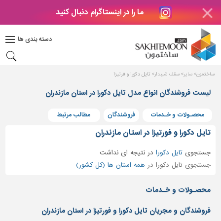
ما را در اینستاگرام دنبال کنید
دکوراسیون
داخلی
دسته بندی ها
بتن
و
فراورده
ساختمون
سایر
سقف شیبدار
تایل دکورا و فرتیزا
های
بتنی
لیست فروشندگان انواع مدل تایل دکورا در استان مازندران
درب
محصـولات و خـدمات
فروشندگان
مطالب مرتبط
و
پنجره
تایل دکورا و فورتیزا در استان مازندران
مصالح
جستجوی
تایل دکورا
در
نتیجه ای نداشت
ساختمانی
جستجوی تایل دکورا در
همه استان ها (کل کشور)
پله،
نرده
محصـولات و خـدمات
و
حفاظ
فروشندگان و مجریان تایل دکورا و فورتیزا در استان مازندران