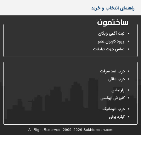
دیوارپوش،
راهنمای انتخاب و خرید
کفپوش
و
سنگ
سرویس
ثبت آگهی رایگان
بهداشتی
ورود کاربران عضو
تماس جهت تبلیغات
ابزار،یراق
و
ماشین
آلات
درب ضد سرقت
درب اتاقی
برقی،روشنایی،ایمنی
پارتیشن
محوطه
کفپوش اپوکسی
سازی
و
درب اتوماتیک
نما
کرکره برقی
ساخت
All Right Reserved, 2009-2026
Sakhtemoon.com
و
ساز