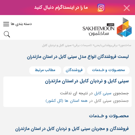
ما را در اینستاگرام دنبال کنید
دکوراسیون
داخلی
دسته بندی ها
بتن
و
فراورده
ساختمون
برقی،روشنایی،ایمنی
تاسیسات برقی
سینی کابل و نردبان کابل
های
بتنی
لیست فروشندگان انواع مدل سینی کابل در استان مازندران
درب
محصـولات و خـدمات
فروشندگان
مطالب مرتبط
و
پنجره
سینی کابل و نردبان کابل در استان مازندران
مصالح
جستجوی
سینی کابل
در
نتیجه ای نداشت
ساختمانی
جستجوی سینی کابل در
همه استان ها (کل کشور)
پله،
نرده
محصـولات و خـدمات
و
حفاظ
فروشندگان و مجریان سینی کابل و نردبان کابل در استان مازندران