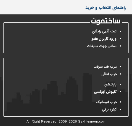
دیوارپوش،
راهنمای انتخاب و خرید
کفپوش
و
سنگ
سرویس
ثبت آگهی رایگان
بهداشتی
ورود کاربران عضو
تماس جهت تبلیغات
ابزار،یراق
و
ماشین
آلات
درب ضد سرقت
درب اتاقی
برقی،روشنایی،ایمنی
پارتیشن
محوطه
کفپوش اپوکسی
سازی
و
درب اتوماتیک
نما
کرکره برقی
ساخت
All Right Reserved, 2009-2026
Sakhtemoon.com
و
ساز