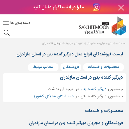
ما را در اینستاگرام دنبال کنید
دکوراسیون
داخلی
دسته بندی ها
بتن
و
فراورده
ساختمون
بتن و فراورده های بتنی
افزودنی های بتن
دیرگیر کننده بتن
های
بتنی
لیست فروشندگان انواع مدل دیرگیر کننده بتن در استان مازندران
درب
محصـولات و خـدمات
فروشندگان
مطالب مرتبط
و
پنجره
دیرگیر کننده بتن در استان مازندران
مصالح
جستجوی
دیرگیر کننده بتن
در
نتیجه ای نداشت
ساختمانی
جستجوی دیرگیر کننده بتن در
همه استان ها (کل کشور)
پله،
نرده
محصـولات و خـدمات
و
حفاظ
فروشندگان و مجریان دیرگیر کننده بتن در استان مازندران